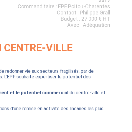
2017
Commanditaire : EPF Poitou-Charentes
Contact : Philippe Grall
Budget : 27 000 € HT
Avec : Adéquation
 CENTRE-VILLE
e redonner vie aux secteurs fragilisés, par de
 L’EPF souhaite expertiser le potentiel des
ement et le potentiel commercial
du centre-ville et
ons d’une remise en activité des linéaires les plus